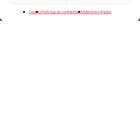
Cookies
Politique de confidentialité
Mentions légales
04 73 27 97 22
Agences et showrooms
GERZAT (63)
ZI GERZAT SUD, 1 rue A.M. Ampère
SAINT-POURÇAIN-SUR-SIOULE (03)
ZAC LES JALFRETTES, 48 rue J. Jaurès
SAINT-GERMAIN-LAPRADE (43)