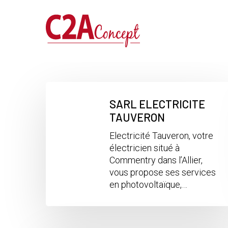
Passer
au
contenu
principal
SARL ELECTRICITE
TAUVERON
Electricité Tauveron, votre
électricien situé à
Commentry dans l’Allier,
vous propose ses services
en photovoltaïque,…