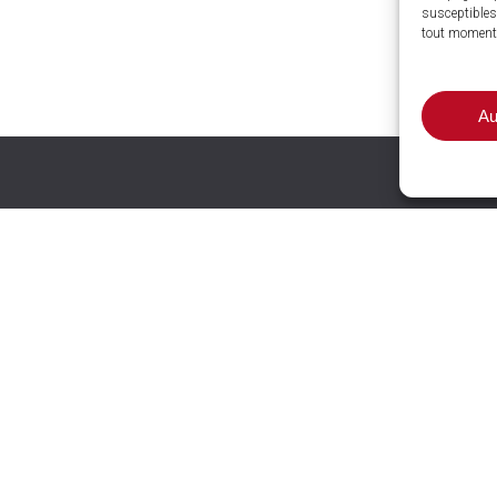
susceptibles 
tout moment
Au
nces et
wrooms
LE COTEAU (42)
13 rue Pierre Maillot Les
T (63)
Guérins
ZAT SUD, 1 rue A.M.
e
L’HORME
(42)
24 rue de la Libération
-POURÇAIN-SUR-SIOULE