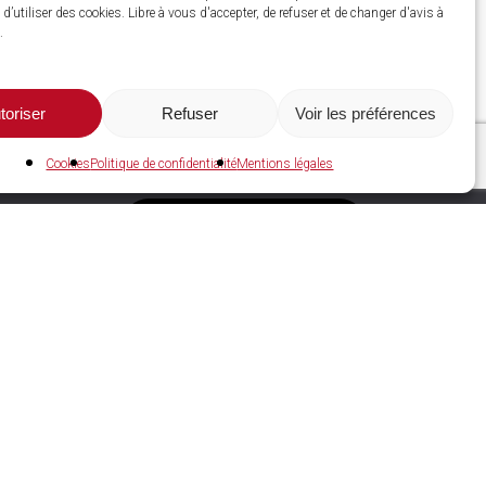
d’utiliser des cookies. Libre à vous d'accepter, de refuser et de changer d'avis à
.
toriser
Refuser
Voir les préférences
Cookies
Politique de confidentialité
Mentions légales
C2A Services NRGIES
Espace adhérent
Devenir adhérent
Espace recrutement