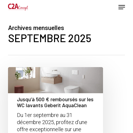
Passer
Menu
au
contenu
Ferme
principal
le
Archives mensuelles
menu
SEPTEMBRE 2025
Jusqu’à 500 € remboursés sur les
WC lavants Geberit AquaClean
Du 1er septembre au 31
décembre 2025, profitez d’une
offre exceptionnelle sur une