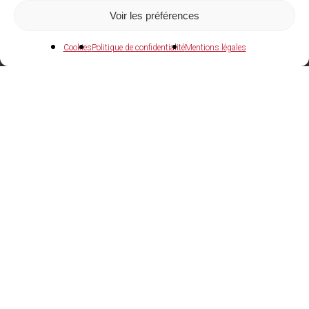
Voir les préférences
Cookies
Politique de confidentialité
Mentions légales
04 73 27 97 22
Agences et showrooms
GERZAT (63)
ZI GERZAT SUD, 1 rue A.M. Ampère
SAINT-POURÇAIN-SUR-SIOULE (03)
ZAC LES JALFRETTES, 48 rue J. Jaurès