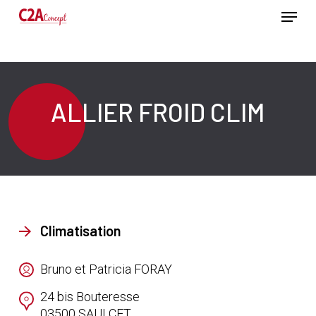
Passer
Menu
au
contenu
Ferme
principal
le
menu
ALLIER FROID CLIM
Climatisation
Bruno et Patricia FORAY
24 bis Bouteresse
03500
SAULCET