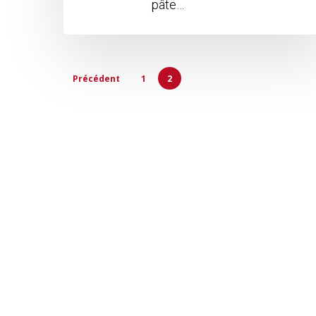
pâte…
Précédent
1
2