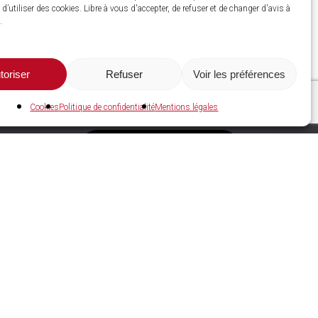
d’utiliser des cookies. Libre à vous d'accepter, de refuser et de changer d'avis à
.
toriser
Refuser
Voir les préférences
Cookies
Politique de confidentialité
Mentions légales
C2A Services NRGIES
Espace adhérent
Devenir adhérent
Espace recrutement