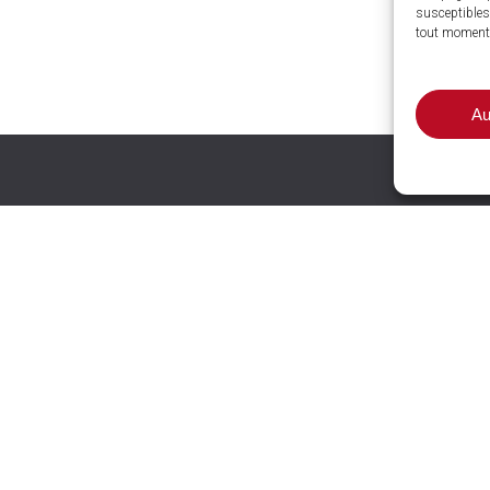
susceptibles 
tout moment
Au
nces et
wrooms
LE COTEAU (42)
13 rue Pierre Maillot Les
T (63)
Guérins
ZAT SUD, 1 rue A.M.
e
L’HORME
(42)
24 rue de la Libération
-POURÇAIN-SUR-SIOULE