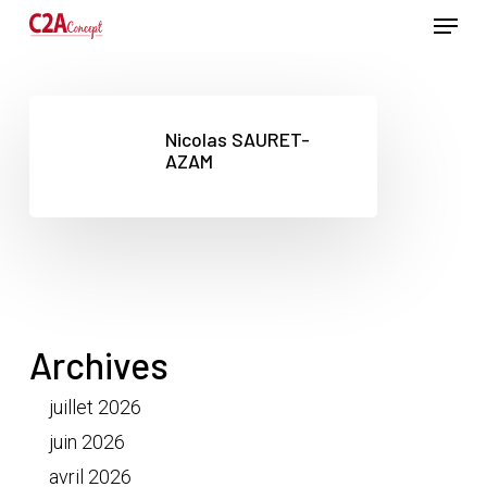
Passer
Menu
au
contenu
Ferme
principal
le
menu
Nicolas SAURET-
AZAM
Archives
juillet 2026
juin 2026
avril 2026