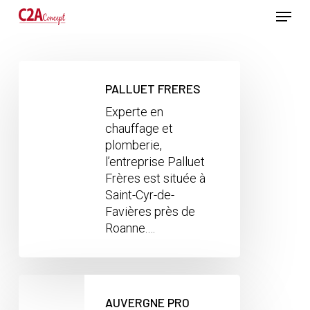
Passer
Menu
au
contenu
Ferme
principal
le
menu
PALLUET FRERES
Experte en
chauffage et
plomberie,
l’entreprise Palluet
Frères est située à
Saint-Cyr-de-
Favières près de
Roanne.…
AUVERGNE PRO