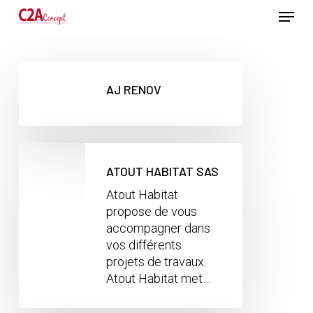
Passer
Menu
au
contenu
Ferme
principal
le
menu
AJ RENOV
ATOUT HABITAT SAS
Atout Habitat
propose de vous
accompagner dans
vos différents
projets de travaux.
Atout Habitat met…