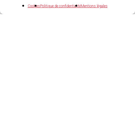
Cookies
Politique de confidentialité
Mentions légales
04 73 27 97 22
Agences et showrooms
GERZAT (63)
ZI GERZAT SUD, 1 rue A.M. Ampère