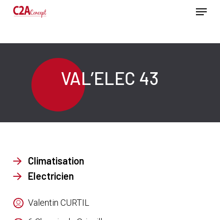
Passer
Menu
au
contenu
Ferme
principal
le
menu
VAL’ELEC 43
Climatisation
Electricien
Valentin CURTIL