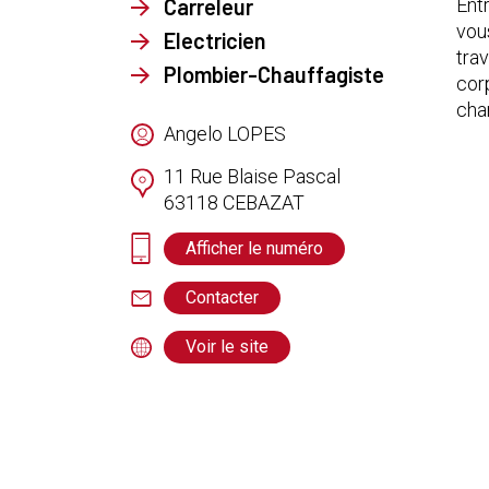
Carreleur
Ent
vou
Electricien
tra
Plombier-Chauffagiste
cor
cha
Angelo LOPES
11 Rue Blaise Pascal
63118
CEBAZAT
Afficher le numéro
Contacter
Voir le site