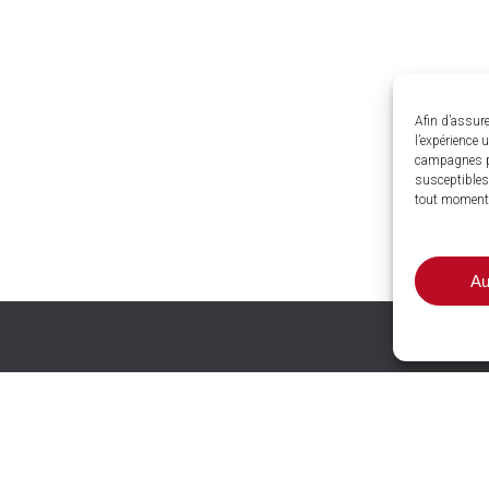
Afin d’assure
l’expérience 
campagnes p
susceptibles 
tout moment
Au
nces et
wrooms
LE COTEAU (42)
13 rue Pierre Maillot Les