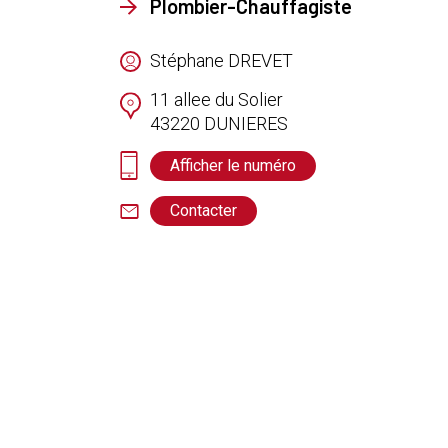
Plombier-Chauffagiste
Stéphane DREVET
11 allee du Solier
43220
DUNIERES
Afficher le numéro
Contacter