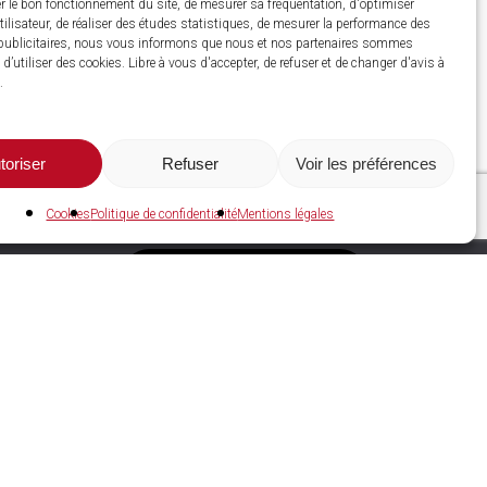
r le bon fonctionnement du site, de mesurer sa fréquentation, d'optimiser
utilisateur, de réaliser des études statistiques, de mesurer la performance des
ublicitaires, nous vous informons que nous et nos partenaires sommes
d’utiliser des cookies. Libre à vous d'accepter, de refuser et de changer d'avis à
.
toriser
Refuser
Voir les préférences
Cookies
Politique de confidentialité
Mentions légales
C2A Services NRGIES
Espace adhérent
Devenir adhérent