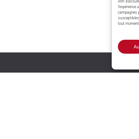
Afin d’assure
l’expérience 
campagnes p
susceptibles 
tout moment
Au
nces et
wrooms
LE COTEAU (42)
13 rue Pierre Maillot Les
T (63)
Guérins
ZAT SUD, 1 rue A.M.
e
L’HORME
(42)
24 rue de la Libération