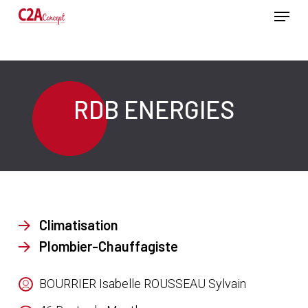
Passer
Menu
au
contenu
Ferme
principal
le
menu
RDB ENERGIES
Climatisation
Plombier-Chauffagiste
BOURRIER Isabelle ROUSSEAU Sylvain