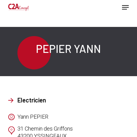
Passer
Menu
au
contenu
Ferme
principal
le
menu
PEPIER YANN
Electricien
Yann PEPIER
31 Chemin des Griffons
43200
YSSINGEAUX