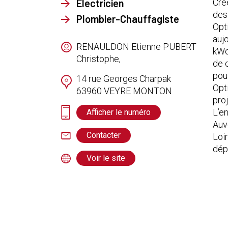
Electricien
Cré
des
Plombier-Chauffagiste
Opt
aujo
RENAULDON Etienne PUBERT
kWc
Christophe,
de 
pou
14 rue Georges Charpak
Opt
63960
VEYRE MONTON
proj
L’en
Afficher le numéro
Auv
Contacter
Loir
dép
Voir le site