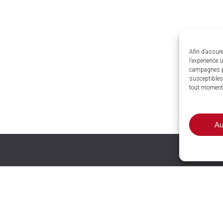
Afin d’assure
l’expérience 
campagnes p
susceptibles 
tout moment
Au
nces et
wrooms
LE COTEAU (42)
13 rue Pierre Maillot Les