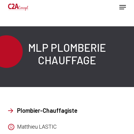
Passer
Menu
au
contenu
Ferme
principal
le
menu
MLP PLOMBERIE
CHAUFFAGE
Plombier-Chauffagiste
Matthieu LASTIC