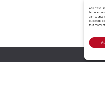
Afin d’assure
l’expérience 
campagnes p
susceptibles 
tout moment
Au
nces et
wrooms
LE COTEAU (42)
13 rue Pierre Maillot Les
T (63)
Guérins
ZAT SUD, 1 rue A.M.
e
L’HORME
(42)