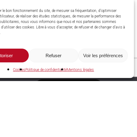
r le bon fonctionnement du site, de mesurer sa fréquentation, d'optimiser
utilisateur, de réaliser des études statistiques, de mesurer la performance des
ublicitaires, nous vous informons que nous et nos partenaires sommes
d’utiliser des cookies. Libre à vous d'accepter, de refuser et de changer d'avis à
.
toriser
Refuser
Voir les préférences
Cookies
Politique de confidentialité
Mentions légales
C2A Services NRGIES
Espace adhérent
Devenir adhérent