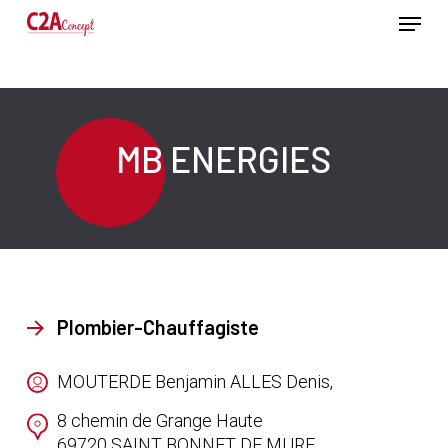
Passer
Menu
au
contenu
Ferme
principal
le
menu
MB ENERGIES
Plombier-Chauffagiste
MOUTERDE Benjamin ALLES Denis,
8 chemin de Grange Haute
69720
SAINT BONNET DE MURE