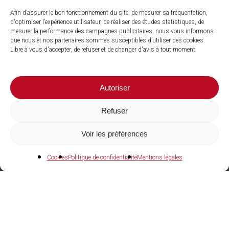
Afin d’assurer le bon fonctionnement du site, de mesurer sa fréquentation,
d'optimiser l’expérience utilisateur, de réaliser des études statistiques, de
mesurer la performance des campagnes publicitaires, nous vous informons
que nous et nos partenaires sommes susceptibles d’utiliser des cookies.
Libre à vous d'accepter, de refuser et de changer d'avis à tout moment.
Autoriser
Refuser
Voir les préférences
04 73 27 97 22
Cookies
Politique de confidentialité
Mentions légales
Agences et showrooms