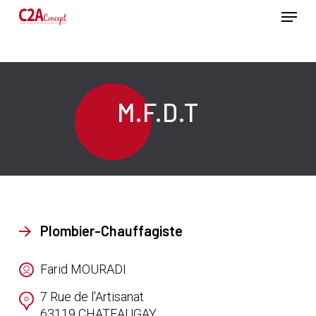
Passer
Menu
au
contenu
Ferme
principal
le
menu
M.F.D.T
Plombier-Chauffagiste
Farid MOURADI
7 Rue de l'Artisanat
63119
CHATEAUGAY