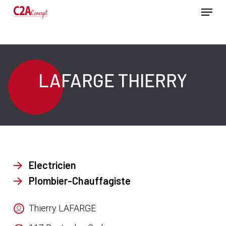
Passer
Menu
au
contenu
Ferme
principal
le
menu
LAFARGE THIERRY
Electricien
Plombier-Chauffagiste
Thierry LAFARGE