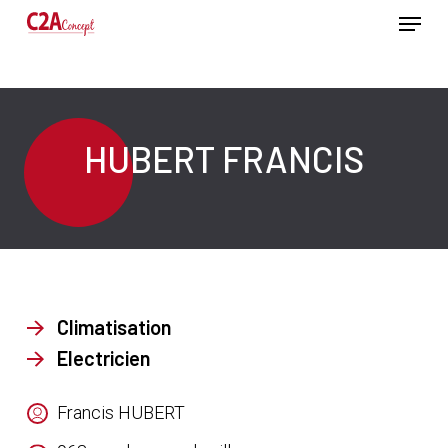
Passer
Menu
au
contenu
Ferme
principal
le
menu
HUBERT FRANCIS
Climatisation
Electricien
Francis HUBERT