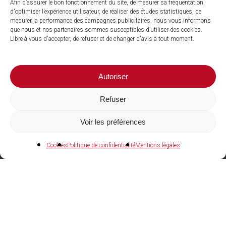
Afin d’assurer le bon fonctionnement du site, de mesurer sa fréquentation,
d'optimiser l’expérience utilisateur, de réaliser des études statistiques, de
mesurer la performance des campagnes publicitaires, nous vous informons
que nous et nos partenaires sommes susceptibles d’utiliser des cookies.
Libre à vous d'accepter, de refuser et de changer d'avis à tout moment.
Autoriser
Refuser
Voir les préférences
04 73 27 97 22
Cookies
Politique de confidentialité
Mentions légales
Agences et showrooms