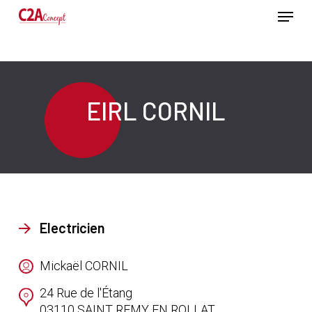
Passer
Menu
au
contenu
Ferme
principal
le
menu
EIRL CORNIL
Electricien
Mickaël CORNIL
24 Rue de l'Étang
03110
SAINT REMY EN ROLLAT