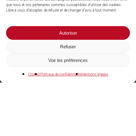
que nous et nos partenaires sommes susceptibles d’utiliser des cookies.
Libre à vous d'accepter, de refuser et de changer d'avis à tout moment.
Autoriser
Refuser
Voir les préférences
04 73 27 97 22
Cookies
Politique de confidentialité
Mentions légales
Agences et showrooms