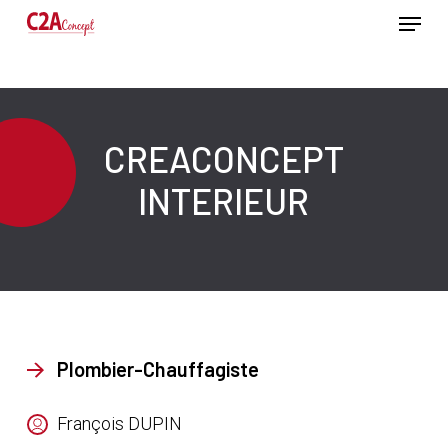
Passer
Menu
au
contenu
Ferme
principal
le
menu
CREACONCEPT
INTERIEUR
Plombier-Chauffagiste
François DUPIN