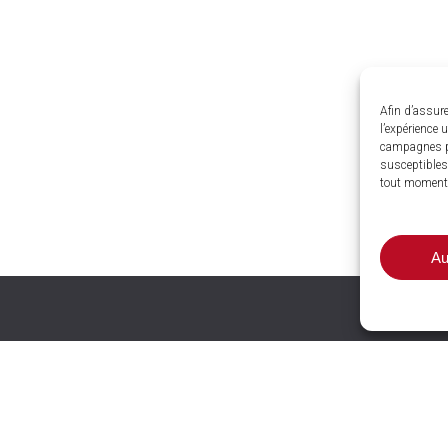
Afin d’assure
l’expérience 
campagnes p
susceptibles 
tout moment
Au
nces et
wrooms
LE COTEAU (42)
13 rue Pierre Maillot Les