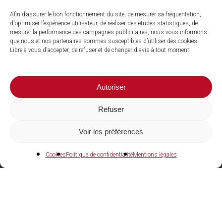
Afin d’assurer le bon fonctionnement du site, de mesurer sa fréquentation,
d'optimiser l’expérience utilisateur, de réaliser des études statistiques, de
mesurer la performance des campagnes publicitaires, nous vous informons
que nous et nos partenaires sommes susceptibles d’utiliser des cookies.
Libre à vous d'accepter, de refuser et de changer d'avis à tout moment.
Autoriser
Refuser
Voir les préférences
04 73 27 97 22
Cookies
Politique de confidentialité
Mentions légales
Agences et showrooms