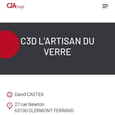
Passer
Menu
au
contenu
Ferme
principal
le
menu
C3D L’ARTISAN DU
VERRE
David CASTEX
27 rue Newton
63100
CLERMONT FERRAND