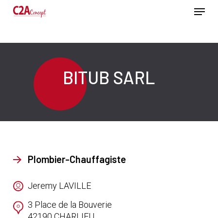
Passer
Menu
au
contenu
Ferme
principal
le
menu
BITUB SARL
Plombier-Chauffagiste
Jeremy LAVILLE
3 Place de la Bouverie
42190
CHARLIEU