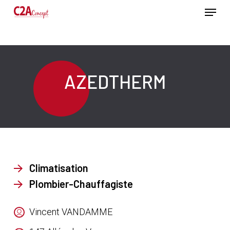
Passer
Menu
au
contenu
Ferme
principal
le
menu
AZEDTHERM
Climatisation
Plombier-Chauffagiste
Vincent VANDAMME