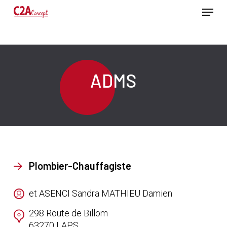
Passer
Menu
au
contenu
Ferme
principal
le
menu
ADMS
Plombier-Chauffagiste
et ASENCI Sandra MATHIEU Damien
298 Route de Billom
63270
LAPS